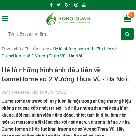
0
Toggle
navigation
Trang chủ
Tin tổng hợp
Hé lộ những hình ảnh đầu tiên về
GameHome số 2 Vương Thừa Vũ - Hà Nội.
Hé lộ những hình ảnh đầu tiên về
GameHome số 2 Vương Thừa Vũ - Hà Nội.
Đăng bởi
Le Hieu
vào lúc 05/07/2022
GameHome từ trước tới nay luôn là một trong những thương hiệu
phòng net cao cấp nhất Hà Nội. Sở hữu những dàn máy cấu hình
khủng, đội ngũ nhân viên năng động, nhiệt tình là điều làm nên
một GameHome nổi tiếng cho tới ngày nay. Và trong tháng 7 này,
GameHome sẽ tiếp tục khai trương cơ sở Vương Thừa Vũ. Hãy