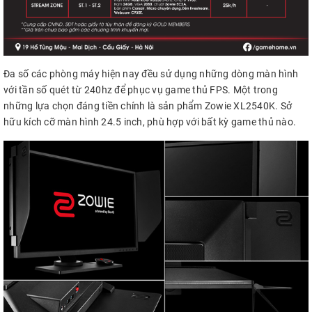
Đa số các phòng máy hiện nay đều sử dụng những dòng màn hình
với tần số quét từ 240hz để phục vụ game thủ FPS. Một trong
những lựa chọn đáng tiền chính là sản phẩm Zowie XL2540K. Sở
hữu kích cỡ màn hình 24.5 inch, phù hợp với bất kỳ game thủ nào.