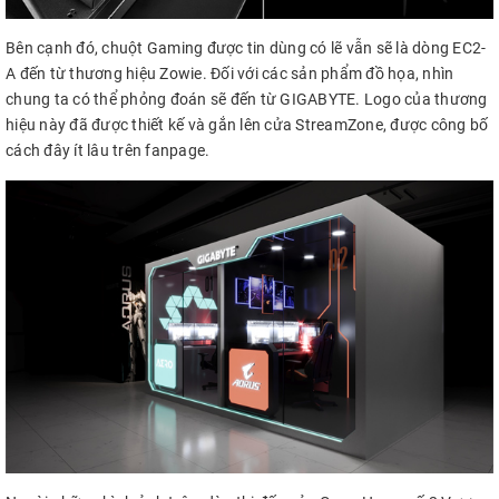
Bên cạnh đó, chuột Gaming được tin dùng có lẽ vẫn sẽ là dòng EC2-
A đến từ thương hiệu Zowie. Đối với các sản phẩm đồ họa, nhìn
chung ta có thể phỏng đoán sẽ đến từ GIGABYTE. Logo của thương
hiệu này đã được thiết kế và gắn lên cửa StreamZone, được công bố
cách đây ít lâu trên fanpage.