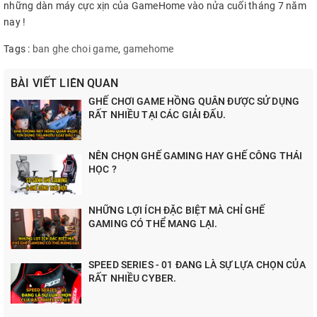
những dàn máy cực xịn của GameHome vào nửa cuối tháng 7 năm
nay !
Tags :
ban ghe choi game
,
gamehome
BÀI VIẾT LIÊN QUAN
GHẾ CHƠI GAME HỒNG QUÂN ĐƯỢC SỬ DỤNG
RẤT NHIỀU TẠI CÁC GIẢI ĐẤU.
NÊN CHỌN GHẾ GAMING HAY GHẾ CÔNG THÁI
HỌC ?
NHỮNG LỢI ÍCH ĐẶC BIỆT MÀ CHỈ GHẾ
GAMING CÓ THỂ MANG LẠI.
SPEED SERIES - 01 ĐANG LÀ SỰ LỰA CHỌN CỦA
RẤT NHIỀU CYBER.