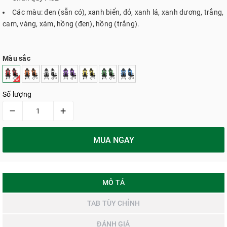
Các màu: đen (sẵn có), xanh biển, đỏ, xanh lá, xanh dương, trắng,
cam, vàng, xám, hồng (đen), hồng (trắng).
Màu sắc
Số lượng
–
+
MUA NGAY
MÔ TẢ
TAB TÙY CHỈNH
ĐÁNH GIÁ