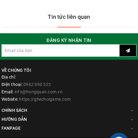
Tin tức liên quan
ĐĂNG KÝ NHẬN TIN
VỀ CHÚNG TÔI
Địa chỉ:
Điện thoại:
0962 890 323
Email:
info@hongquan.com.vn
Website:
https://ghechoigame.com
CHÍNH SÁCH
HƯỚNG DẪN
FANPAGE