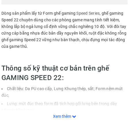
Dòng sản phẩm lấy từ Form ghế gaming
Speed Series
, ghế gaming
Speed 22 chuyên dùng cho các phòng game mang tính tiết kiệm,
không lắp bộ ngả lưng cố định vững chắc nghiêng 10 độ. Với đôi tay
cứng cáp bằng nhựa đúc bản dầy nguyên khối, ruột đặc không rỗng
ghế gaming Speed 22 vững như bàn thạch, chịu đựng mọi tác động
của game thủ.
Thông số kỹ thuật cơ bản trên ghế
GAMING SPEED 22:
Chất liệu: Da PU cao cấp, Lưng Khung thép, sắt; Form nệm mút
đúc,
Lưng: mút đúc theo form đã tích hợp gối lưng bên trong dày
10cm(phần lưng)
Xem thêm
Yên: mút đúc theo form dày 10cm
Mắt ghế: nhựa