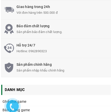
Da vân caro mềm, nệm mút đúc theo form
Giao hàng trong 24h
Logo trên gối thêu theo số lượng không thêu lẻ
Với đơn hàng trên 500.000 đ
Tay cố định nhựa, lót tay phủ da PU
Bảo đảm chất lượng
Chân quỳ Fi32
Sản phẩm bảo đảm chất lượng.
Các màu: đen (sẵn có), xanh biển, đỏ, xanh lá, xanh dương, trắng,
cam, vàng, xám, hồng (đen), hồng (trắng).
Hỗ trợ 24/7
Hotline:
0962890323
Sản phẩm chính hãng
Sản phẩm nhập khẩu chính hãng
DANH MỤC
Ghế chơi game
Bàn phòng game