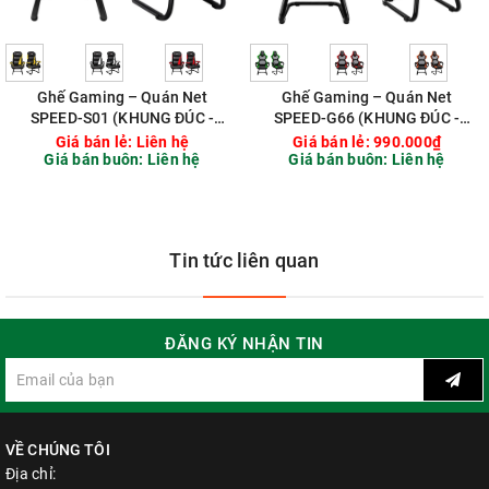
Ghế Gaming – Quán Net
Ghế Gaming – Quán Net
SPEED-S01 (KHUNG ĐÚC -
SPEED-G66 (KHUNG ĐÚC -
ĐỆM CAO SU NON)
MÚT ĐÚC)
Giá bán lẻ:
Liên hệ
Giá bán lẻ:
990.000₫
Giá bán buôn:
Liên hệ
Giá bán buôn:
Liên hệ
Tin tức liên quan
ĐĂNG KÝ NHẬN TIN
VỀ CHÚNG TÔI
Địa chỉ: